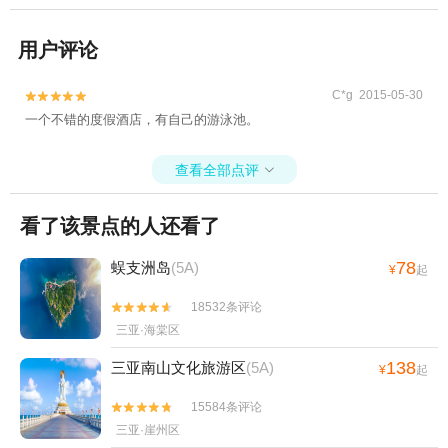
用户评论
C*g 2015-05-30


一个不错的度假酒店，有自己的游泳池。
查看全部点评

看了该景点的人还看了
78
蜈支洲岛
(5A)
¥
起
18532条评论


三亚·海棠区
138
三亚南山文化旅游区
(5A)
¥
起
15584条评论


三亚·崖州区