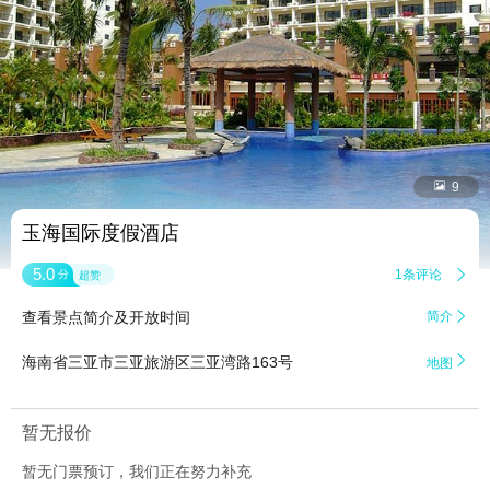


9
玉海国际度假酒店
5.0
1条评论

分
超赞
查看景点简介及开放时间
简介


海南省三亚市三亚旅游区三亚湾路163号
地图
暂无报价
暂无门票预订，我们正在努力补充