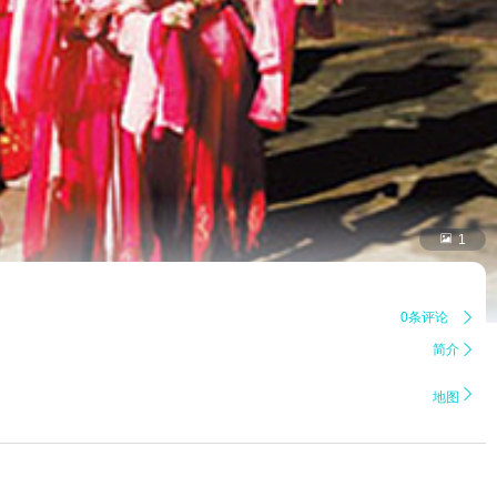

1
0条评论

简介


地图