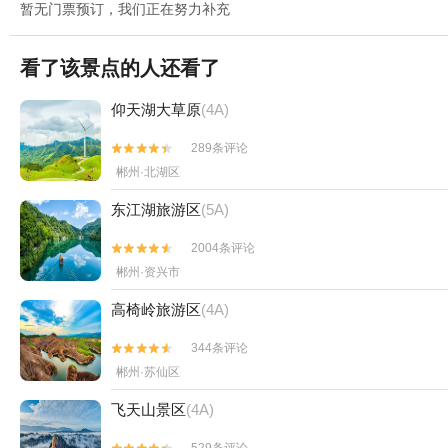
暂无门票预订，我们正在努力补充
看了该景点的人还看了
仰天湖大草原
(4A)
289条评论


郴州·北湖区
东江湖旅游区
(5A)
2004条评论


郴州·资兴市
高椅岭旅游区
(4A)
344条评论


郴州·苏仙区
飞天山景区
(4A)