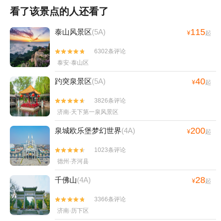
看了该景点的人还看了
115
泰山风景区
(5A)
¥
起
6302条评论


泰安·泰山区
40
趵突泉景区
(5A)
¥
起
3826条评论


济南·天下第一泉风景区
200
泉城欧乐堡梦幻世界
(4A)
¥
起
1023条评论


德州·齐河县
28
千佛山
(4A)
¥
起
3366条评论


济南·历下区