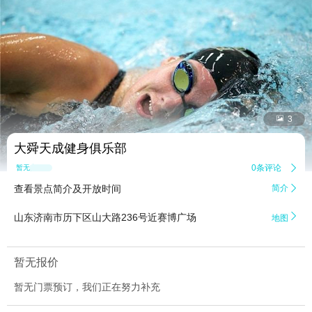


3
大舜天成健身俱乐部
0条评论

暂无点评
查看景点简介及开放时间
简介


山东济南市历下区山大路236号近赛博广场
地图
暂无报价
暂无门票预订，我们正在努力补充