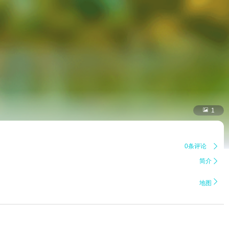

1
0条评论

简介


地图