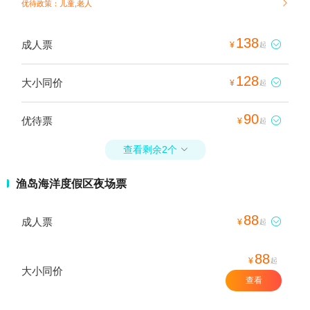
优待政策：儿童,老人

138
成人票

¥
起
128
大小同价

¥
起
90
优待票

¥
起
查看剩余2个

渔岛海洋度假区夜场票
88
成人票

¥
起
88
¥
起
大小同价
查看