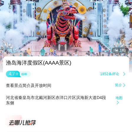


140
渔岛海洋度假区(AAAA景区)
4.7
1852条评论

分
很棒
查看景点简介及开放时间
简介

河北省秦皇岛市北戴河新区赤洋口片区滨海新大道D4段
地图
东侧
