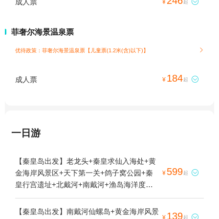
246
成人票

¥
起
菲奢尔海景温泉票
优待政策：菲奢尔海景温泉票【儿童票(1.2米(含)以下)】

184
成人票

¥
起
一日游
【秦皇岛出发】老龙头+秦皇求仙入海处+黄
599
金海岸风景区+天下第一关+鸽子窝公园+秦

¥
起
皇行宫遗址+北戴河+南戴河+渔岛海洋度假
区+老虎石海上公园-中海滩+山海关+山海关
古城景区+求仙入海处3日游
【秦皇岛出发】南戴河仙螺岛+黄金海岸风景
139

¥
起