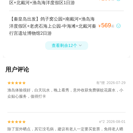
区+北戴河+渔岛海洋度假区1日游
【秦皇岛出发】鸽子窝公园+南戴河+渔岛海
569
洋度假区+老虎石海上公园-中海滩+北戴河秦

¥
起
行宫遗址博物馆2日游
查看剩余12个

用户评论
有*狸 2026-07-29


渔岛体验很好，白天玩水，晚上看秀，意外收获免费驱蚊花露水，小
众贴心服务，值得打卡
e*2 2026-08-01


除了室外晒点，其它没毛病，建议有老人一定要买套票，免得老人晒