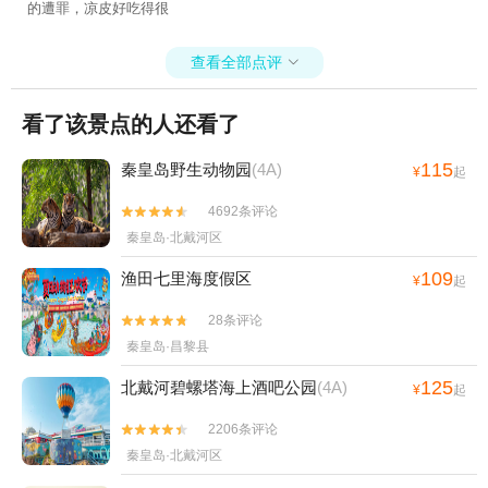
的遭罪，凉皮好吃得很
查看全部点评

看了该景点的人还看了
115
秦皇岛野生动物园
(4A)
¥
起
4692条评论


秦皇岛·北戴河区
109
渔田七里海度假区
¥
起
28条评论


秦皇岛·昌黎县
125
北戴河碧螺塔海上酒吧公园
(4A)
¥
起
2206条评论


秦皇岛·北戴河区