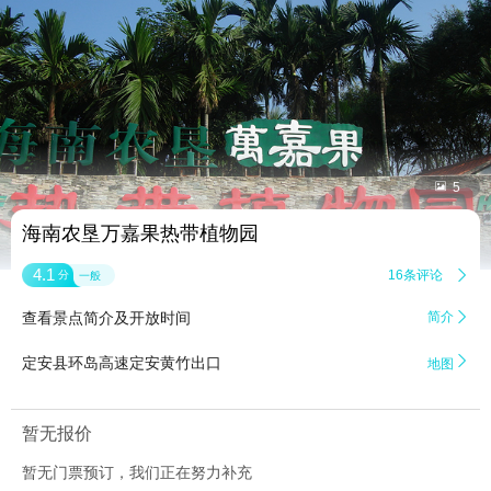


5
海南农垦万嘉果热带植物园
4.1
16条评论

分
一般
查看景点简介及开放时间
简介


定安县环岛高速定安黄竹出口
地图
暂无报价
暂无门票预订，我们正在努力补充