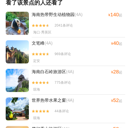
看了该景点的人还看了
140
海南热带野生动植物园
(4A)
¥
起
2041条评论


海口·秀英区
40
文笔峰
(4A)
¥
起
969条评论


定安
28
海南白石岭旅游区
(4A)
¥
起
775条评论


琼海
52
世界热带水果之窗
(4A)
¥
起
44条评论


琼海