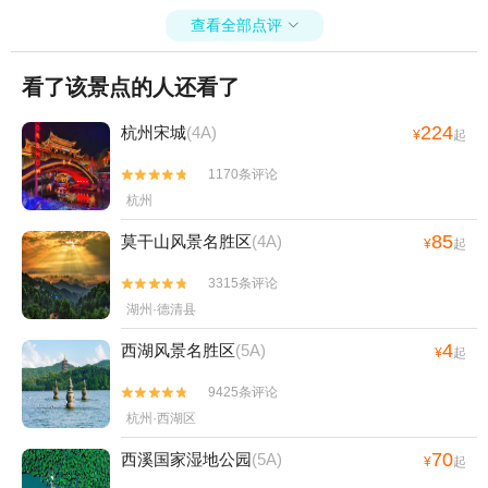
查看全部点评

看了该景点的人还看了
224
杭州宋城
(4A)
¥
起
1170条评论


杭州
85
莫干山风景名胜区
(4A)
¥
起
3315条评论


湖州·德清县
4
西湖风景名胜区
(5A)
¥
起
9425条评论


杭州·西湖区
70
西溪国家湿地公园
(5A)
¥
起