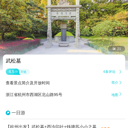


21
武松墓
4.5
4条评论

分
不错
查看景点简介及开放时间
简介


浙江省杭州市西湖区北山路95号
地图
一日游
【杭州出发】武松墓+西泠印社+钱塘苏小小之墓