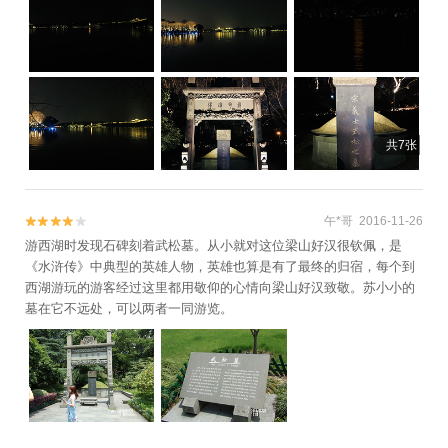
共7张
午*哥 2016-11-26


游西湖时发现石碑刻着武松墓。从小就对这位梁山好汉很钦佩，是
《水浒传》中典型的英雄人物，英雄也算是有了最终的归宿，每个到
西湖游玩的游客经过这里都用敬仰的心情向梁山好汉致敬。苏小小的
墓在它不远处，可以两者一同游览。