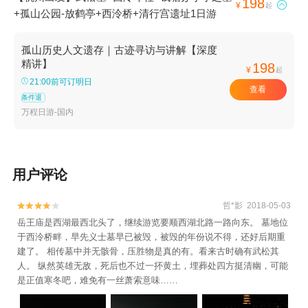
198

¥
起
+孤山公园-放鹤亭+西泠桥+清行宫遗址1日游
孤山历史人文遗存｜古迹寻访与讲解【深度
精讲】
198
¥
起
21:00前可订明日
查看
条件退
万程日游-国内
用户评论
哲*影 2018-05-03


岳王庙是西湖最西北头了，继续游览要顺西湖北路一路向东。 墓地位
于西泠桥畔，早先义士墓早已被毁，被毁的年份说不得，还好后期重
建了。 相传墓中并无骸骨，压胜物是真的有。看来古时确有武松其
人。 纵然英雄无敌，死后也不过一抔黄土，埋葬处四方挺清幽，可能
是正值寒冬吧，难免有一丝萧索意味……