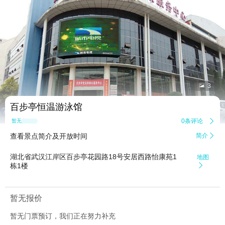


3
百步亭恒温游泳馆
0条评论

暂无点评
查看景点简介及开放时间
简介

湖北省武汉江岸区百步亭花园路18号安居西路怡康苑1
地图
栋1楼

暂无报价
暂无门票预订，我们正在努力补充