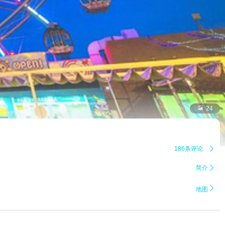

24
186条评论

简介


地图