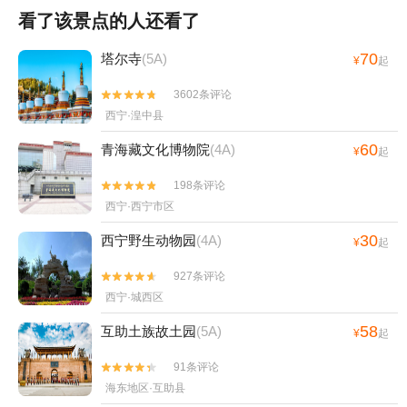
看了该景点的人还看了
70
塔尔寺
(5A)
¥
起
3602条评论


西宁·湟中县
60
青海藏文化博物院
(4A)
¥
起
198条评论


西宁·西宁市区
30
西宁野生动物园
(4A)
¥
起
927条评论


西宁·城西区
58
互助土族故土园
(5A)
¥
起
91条评论


海东地区·互助县