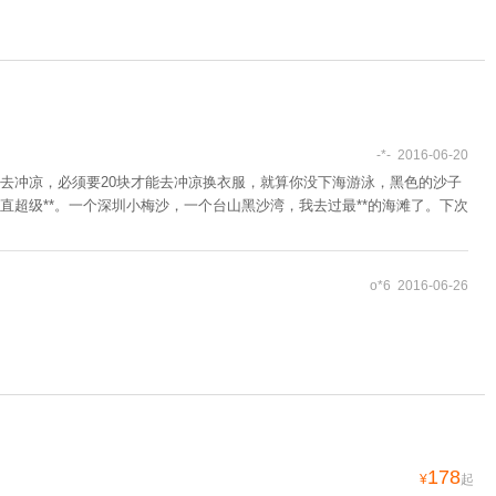
-*- 2016-06-20
去冲凉，必须要20块才能去冲凉换衣服，就算你没下海游泳，黑色的沙子
直超级**。一个深圳小梅沙，一个台山黑沙湾，我去过最**的海滩了。下次
o*6 2016-06-26
178
¥
起