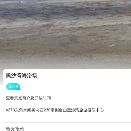
黑沙湾海浴场
3.6
分
查看景点简介及开放时间
s273东角水闸桥向西230南侧台山黑沙湾旅游度假中心
暂无报价