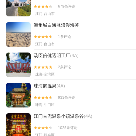
679条评论


江门·台山市
海角城白海豚浪漫海滩
1条评论


江门·台山市
汤臣倍健透明工厂
(4A)
2条评论


珠海·金湾区
珠海御温泉
(4A)
933条评论


珠海·斗门区
江门古兜温泉小镇温泉谷
(4A)
1025条评论


江门·新会区