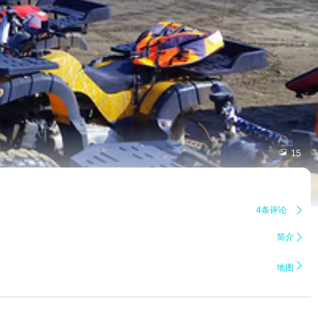

15
4条评论

简介


地图