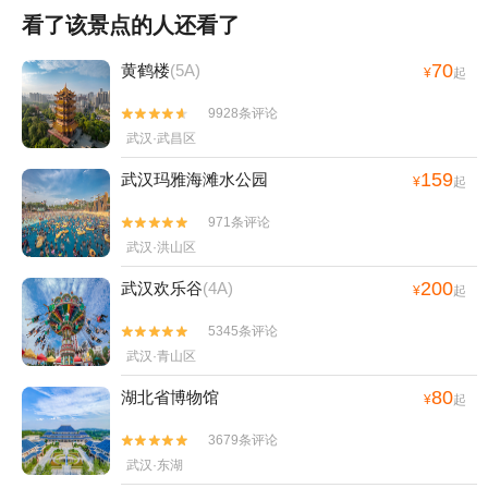
看了该景点的人还看了
70
黄鹤楼
(5A)
¥
起
9928条评论


武汉·武昌区
159
武汉玛雅海滩水公园
¥
起
971条评论


武汉·洪山区
200
武汉欢乐谷
(4A)
¥
起
5345条评论


武汉·青山区
80
湖北省博物馆
¥
起
3679条评论


武汉·东湖