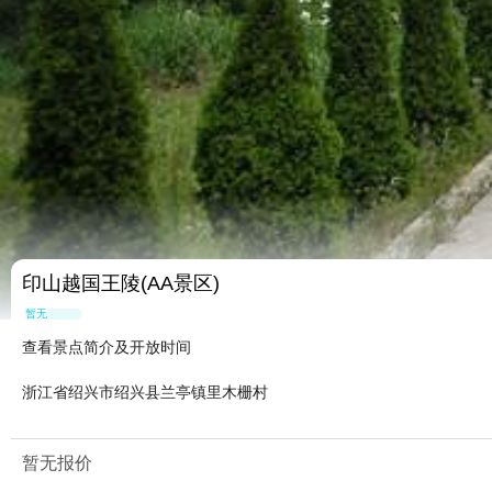
印山越国王陵(AA景区)
暂无点评
查看景点简介及开放时间
浙江省绍兴市绍兴县兰亭镇里木栅村
暂无报价