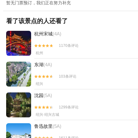
暂无门票预订，我们正在努力补充
看了该景点的人还看了
杭州宋城
(4A)
1170条评论


杭州
东湖
(4A)
103条评论


绍兴
沈园
(5A)
1299条评论


绍兴·绍兴古城
鲁迅故里
(5A)