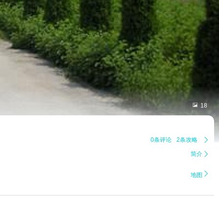

18
0条评论
2条攻略

简介


地图