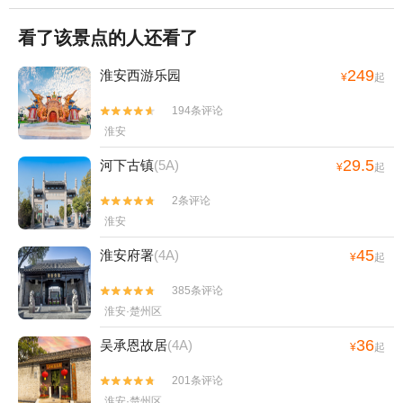
看了该景点的人还看了
249
淮安西游乐园
¥
起
194条评论


淮安
29.5
河下古镇
(5A)
¥
起
2条评论


淮安
45
淮安府署
(4A)
¥
起
385条评论


淮安·楚州区
36
吴承恩故居
(4A)
¥
起
201条评论


淮安·楚州区