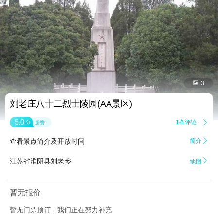


3
刘老庄八十二烈士陵园(AA景区)
5.0
1条评论

分
超赞
查看景点简介及开放时间
简介


江苏省淮阴县刘老乡
地图
暂无报价
暂无门票预订，我们正在努力补充