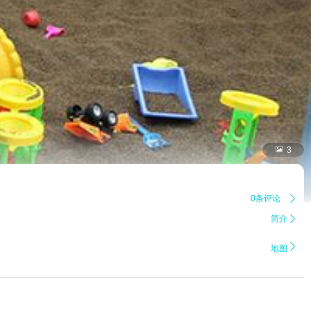

3
0条评论

简介


地图