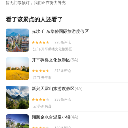
暂无门票预订，我们正在努力补充
看了该景点的人还看了
赤坎·广东华侨国际旅游度假区
228条评论


江门·开平碉楼文化旅游区
开平碉楼文化旅游区
(5A)
873条评论


江门·开平市
新兴天露山旅游度假区
(4A)
238条评论


云浮·新兴县
翔顺金水台温泉小镇
(4A)