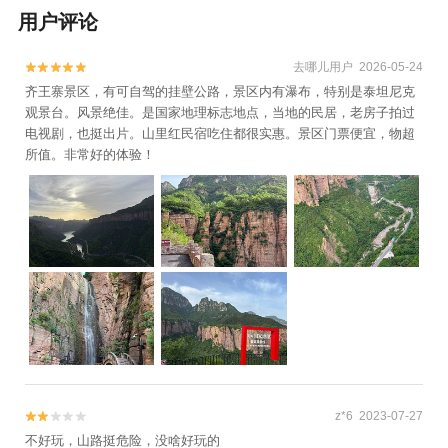
用户评论
去哪儿用户 2026-05-24


齐王寨景区，有可自驾的挂壁公路，景区内有瀑布，特别是泰坦尼克
观景台。风景绝佳。是国家地理标志地点，当地的民居，老房子拍过
电视剧，也挺出片。山里红民宿吃住都很实惠。景区门票便宜，物超
所值。非常好的体验！
z*6 2023-07-27


不好玩，山路挺危险，没啥好玩的