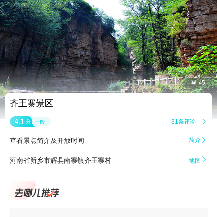


45
齐王寨景区
4.1
31条评论

分
一般
查看景点简介及开放时间
简介


河南省新乡市辉县南寨镇齐王寨村
地图