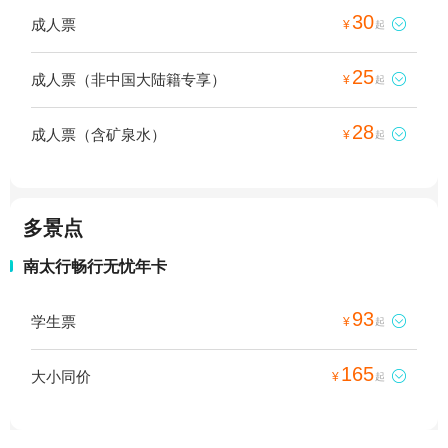
30
成人票

¥
起
25
成人票（非中国大陆籍专享）

¥
起
28
成人票（含矿泉水）

¥
起
多景点
南太行畅行无忧年卡
93
学生票

¥
起
165
大小同价

¥
起