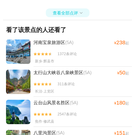
查看全部点评

看了该景点的人还看了
238
河南宝泉旅游区
(5A)
¥
起
1372条评论


新乡·辉县市
50
太行山大峡谷八泉峡景区
(5A)
¥
起
311条评论


长治·上党区
180
云台山风景名胜区
(5A)
¥
起
2547条评论


焦作·修武县
151
八里沟景区
(5A)
¥
起