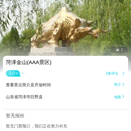


7
菏泽金山(AAA景区)
3.0
2条评论

分
查看景点简介及开放时间
简介


山东省菏泽市巨野县
地图
暂无报价
暂无门票预订，我们正在努力补充