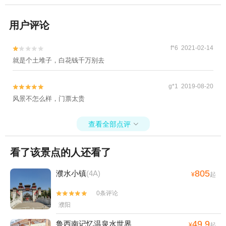
用户评论
f*6 2021-02-14


就是个土堆子，白花钱千万别去
g*1 2019-08-20


风景不怎么样，门票太贵
查看全部点评

看了该景点的人还看了
805
濮水小镇
(4A)
¥
起
0条评论


濮阳
49.9
鲁西南记忆温泉水世界
¥
起