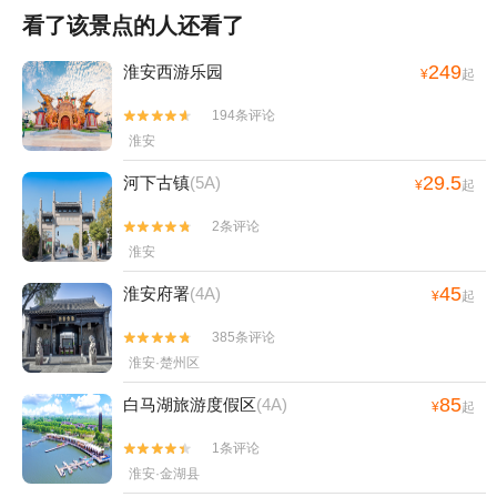
看了该景点的人还看了
249
淮安西游乐园
¥
起
194条评论


淮安
29.5
河下古镇
(5A)
¥
起
2条评论


淮安
45
淮安府署
(4A)
¥
起
385条评论


淮安·楚州区
85
白马湖旅游度假区
(4A)
¥
起
1条评论


淮安·金湖县