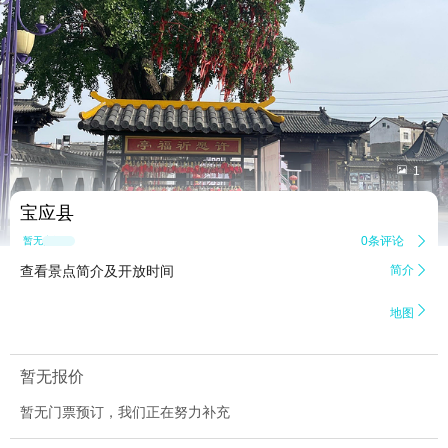


1
宝应县
0条评论

暂无点评
查看景点简介及开放时间
简介


地图
暂无报价
暂无门票预订，我们正在努力补充