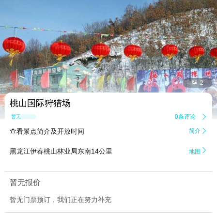


2
桃山国际狩猎场
0条评论

暂无点评
查看景点简介及开放时间
简介


黑龙江伊春桃山林业局东南14公里
地图
暂无报价
暂无门票预订，我们正在努力补充