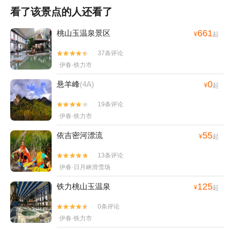
看了该景点的人还看了
661
桃山玉温泉景区
¥
起
37条评论


伊春·铁力市
0
悬羊峰
(4A)
¥
起
19条评论


伊春·铁力市
55
依吉密河漂流
¥
起
13条评论


伊春·日月峡滑雪场
125
铁力桃山玉温泉
¥
起
0条评论


伊春·铁力市