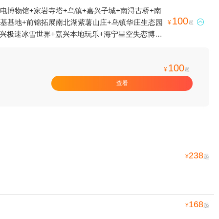
电博物馆+家岩寺塔+乌镇+嘉兴子城+南浔古桥+南
100
蔓基基地+前锦拓展南北湖紫薯山庄+乌镇华庄生态园

¥
起
+嘉兴极速冰雪世界+嘉兴本地玩乐+海宁星空失恋博物
游船+濮院时尚古镇+嘉兴画院+嘉兴美术馆+盐官潮
塘古镇-永寿禅寺+濮院时尚古镇-福善寺+南浔古镇-
100
北湖景区-观音山1日游
¥
起
查看
238
¥
起
168
¥
起