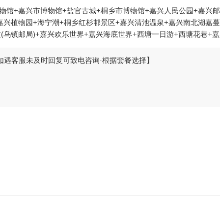
物馆+嘉兴市博物馆+盐官古城+桐乡市博物馆+嘉兴人民公园+嘉兴邮
嘉兴植物园+海宁潮+桐乡红杉邨景区+嘉兴清池温泉+嘉兴南北湖嘉
政(乌镇邮局)+嘉兴欢乐世界+嘉兴海底世界+西塘一日游+西塘花巷
乌镇水市客舍+海宁盐官旅游度假区+海宁游乐园+乌镇游船+南浔古镇
古镇-张氏旧宅+西塘古镇-卧龙桥+西塘古镇-西园+西塘古镇-王宅+西
【如遇客服未及时回复可致电咨询·根据套餐选择】
塘古镇-安善桥+濮院时尚古镇-北更楼+南北湖景区-观景平台+海盐南