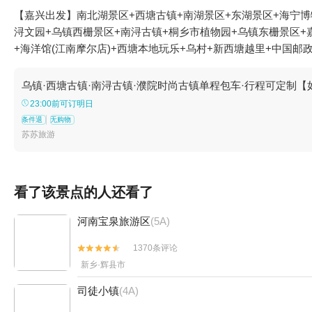
【嘉兴出发】南北湖景区+西塘古镇+南湖景区+东湖景区+海宁博
浔文园+乌镇西栅景区+南浔古镇+桐乡市植物园+乌镇东栅景区+
+海洋馆(江南摩尔店)+西塘本地玩乐+乌村+新西塘越里+中国邮
馆+阿丽拉乌镇+乌镇民宿+乌镇望津里精品酒店+乌镇乌村酒店+
乐之城+南北湖·小鹿营地+南浔古镇-广惠宫+南浔古镇-颖园+南浔
乌镇·西塘古镇·南浔古镇·濮院时尚古镇单程包车·行程可定制
东园遗址+南浔古镇-小莲庄码头+南浔桥宴+西塘古镇-环秀桥+西
23:00前可订明日
条件退
无购物
苏苏旅游
看了该景点的人还看了
河南宝泉旅游区
(5A)
1370条评论


新乡·辉县市
司徒小镇
(4A)