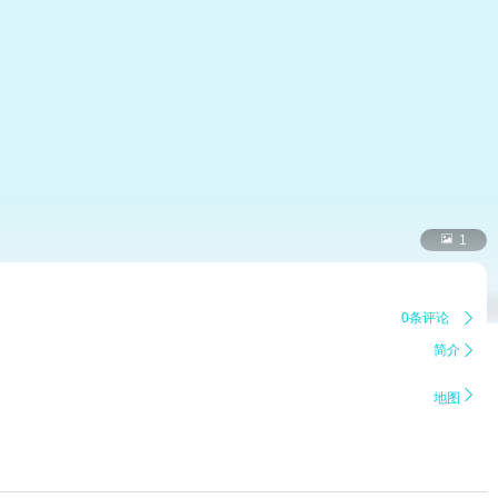

1
0条评论

简介


地图