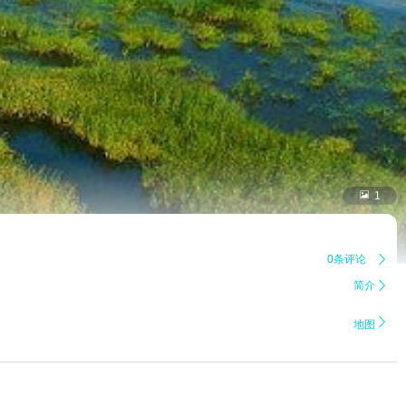

1
0条评论

简介


地图