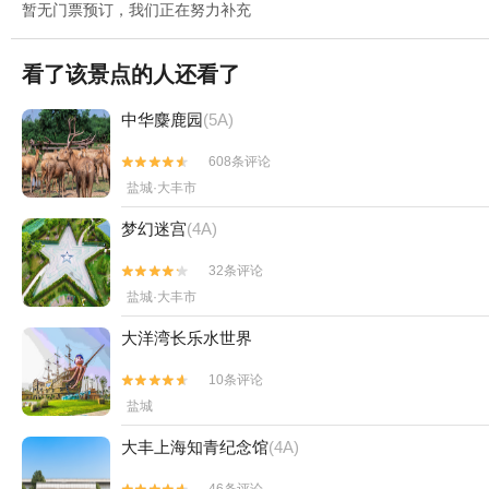
暂无门票预订，我们正在努力补充
看了该景点的人还看了
中华麋鹿园
(5A)
608条评论


盐城·大丰市
梦幻迷宫
(4A)
32条评论


盐城·大丰市
大洋湾长乐水世界
10条评论


盐城
大丰上海知青纪念馆
(4A)