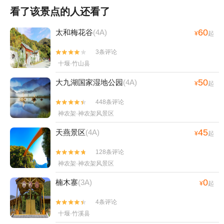
看了该景点的人还看了
60
太和梅花谷
(4A)
¥
起
3条评论


十堰·竹山县
50
大九湖国家湿地公园
(4A)
¥
起
448条评论


神农架·神农架风景区
45
天燕景区
(4A)
¥
起
128条评论


神农架·神农架风景区
0
楠木寨
(3A)
¥
起
4条评论


十堰·竹溪县