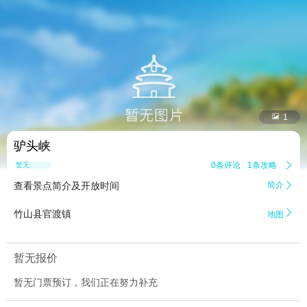


1
驴头峡
0条评论
1条攻略

暂无点评
查看景点简介及开放时间
简介


竹山县官渡镇
地图
暂无报价
暂无门票预订，我们正在努力补充