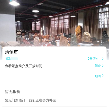


1
清镇市
0条评论

暂无点评
查看景点简介及开放时间
简介


地图
暂无报价
暂无门票预订，我们正在努力补充