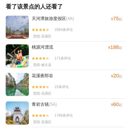
看了该景点的人还看了
75
天河潭旅游度假区
(4A)
¥
起
2084条评论


贵阳·花溪区
188
桃源河漂流
¥
起
171条评论


贵阳·修文县
20
花溪夜郎谷
¥
起
25条评论


贵阳·花溪区
60
青岩古镇
(5A)
¥
起
1786条评论


贵阳·花溪区