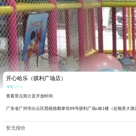
开心哈乐（骐利广场店）
暂无点评
查看景点简介及开放时间
广东省广州市白云区西槎路鹅掌坦99号骐利广场c栋1楼（近顺美大酒
暂无报价