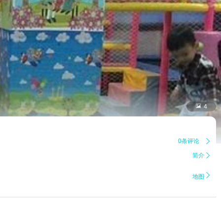

4
0条评论

简介


地图