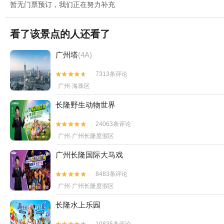
暂无门票预订，我们正在努力补充
看了该景点的人还看了
广州塔
(4A)
7313条评论


广州·海珠区
长隆野生动物世界
24063条评论


广州·广州长隆度假区
广州长隆国际大马戏
8483条评论


广州·广州长隆度假区
长隆水上乐园