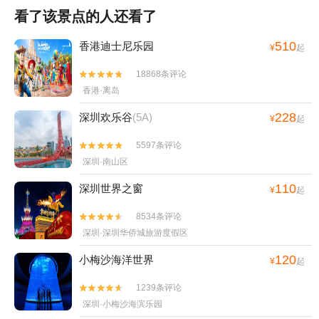
看了该景点的人还看了
510
香港迪士尼乐园
¥
起
18868条评论


香港·离岛
228
深圳欢乐谷
(5A)
¥
起
5597条评论


深圳·南山区
110
深圳世界之窗
¥
起
8534条评论


深圳·深圳华侨城旅游度假区
120
小梅沙海洋世界
¥
起
1239条评论


深圳·小梅沙海滨乐园