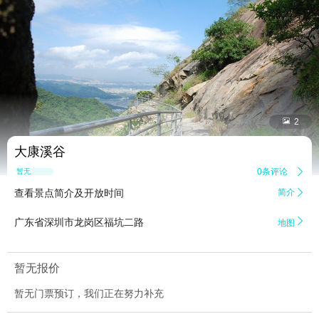


2
大康溪谷
0条评论

暂无点评
查看景点简介及开放时间
简介


广东省深圳市龙岗区福坑二路
地图
暂无报价
暂无门票预订，我们正在努力补充