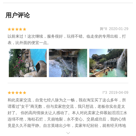
用户评论
舞*8 2020-01-29


以前来过！这次继续，服务很好，玩得不错。临走坐的专用出租，打
表，比外面的便宜一点。
l*3 2019-04-09


和此卖家交流，自觉七经八脉为之一畅，我在淘宝买了这么多年，所
谓看过"女干"商无数，但与卖家您交流，我只想说，老板你实在是太
好了。 你的高尚情操太让人感动了。本人对此卖家之仰慕如滔滔江水
连绵不绝，海枯石烂，天崩地裂，永不变心。交易成功后，我的心情
竟是久久不能平静。自古英雄出少年，卖家年纪轻轻，就有经天纬地
之才，定国安邦之智，而今，天佑我大中华，沧海桑田5000年，神州
