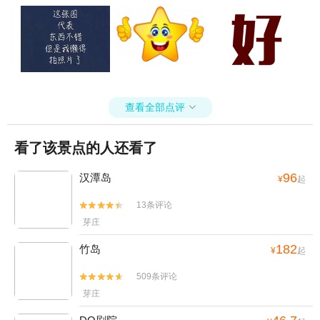
平地一声雷，飞沙走石，大雾迷天，朦胧中，只见顶天立地一金甲天
神立于天地间，花见花开，人见人爱，这人英雄手持双斧，二目如
电，一斧下去，混沌初开，二斧下去，女娲造人，三斧下去，小生倾
倒。得此大英雄，实乃国之幸也，民之福，人之初也，怎不叫人喜极
而泣 .......看着交易成功，我竟产生出一种无以名之的悲痛感——啊，
这么好的卖家，如果将来我再也遇不到了，那我该怎么办？直到我毫
不犹豫地把卖家的店收藏了，我内心的那种激动才逐渐平静下来。可
查看全部点评

是我立刻想到，这么好的卖家，倘若别人看不到，那么不是浪费心血
吗？经过痛苦的思想斗争，我终于下定决心，牺牲小我，奉献大我。
我要以此评价奉献给世人赏阅，我要给好评……
看了该景点的人还看了
96
汉潭岛
¥
起
13条评论


芽庄
182
竹岛
¥
起
509条评论


芽庄