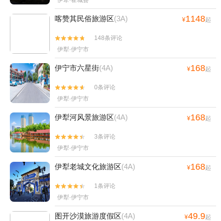
伊犁·霍城县
1148
喀赞其民俗旅游区
(3A)
¥
起
148条评论


伊犁·伊宁市
168
伊宁市六星街
(4A)
¥
起
0条评论


伊犁·伊宁市
168
伊犁河风景旅游区
(4A)
¥
起
3条评论


伊犁·伊宁市
168
伊犁老城文化旅游区
(4A)
¥
起
1条评论


伊犁·伊宁市
49.9
图开沙漠旅游度假区
(4A)
¥
起