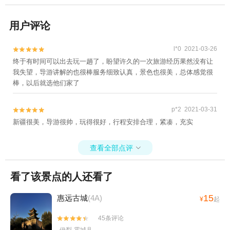
用户评论
l*0 2021-03-26


终于有时间可以出去玩一趟了，盼望许久的一次旅游经历果然没有让
我失望，导游讲解的也很棒服务细致认真，景色也很美，总体感觉很
棒，以后就选他们家了
p*2 2021-03-31


新疆很美，导游很帅，玩得很好，行程安排合理，紧凑，充实
查看全部点评

看了该景点的人还看了
15
惠远古城
(4A)
¥
起
45条评论

