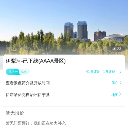


23
伊犁河-已下线(AAAA景区)
4.7
41条评论
1条攻略

分
很棒
查看景点简介及开放时间
简介


伊犁哈萨克自治州伊宁县
地图
暂无报价
暂无门票预订，我们正在努力补充