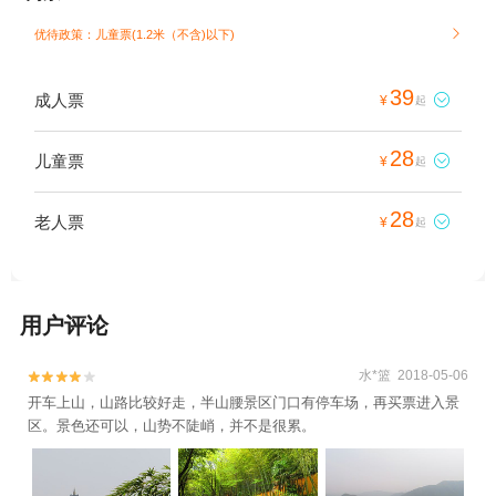
优待政策：儿童票(1.2米（不含)以下)

39
成人票

¥
起
28
儿童票

¥
起
28
老人票

¥
起
用户评论
水*篮 2018-05-06


开车上山，山路比较好走，半山腰景区门口有停车场，再买票进入景
区。景色还可以，山势不陡峭，并不是很累。