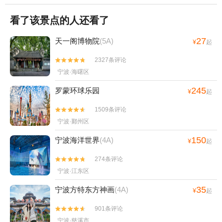
看了该景点的人还看了
27
天一阁博物院
(5A)
¥
起
2327条评论


宁波·海曙区
245
罗蒙环球乐园
¥
起
1509条评论


宁波·鄞州区
150
宁波海洋世界
(4A)
¥
起
274条评论


宁波·江东区
35
宁波方特东方神画
(4A)
¥
起
901条评论


宁波·慈溪市