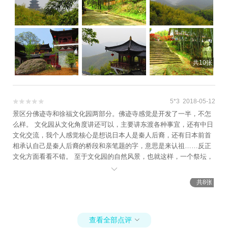
共10张
5*3 2018-05-12


景区分佛迹寺和徐福文化园两部分。佛迹寺感觉是开发了一半，不怎
么样。 文化园从文化角度讲还可以，主要讲东渡各种事宜，还有中日
文化交流，我个人感觉核心是想说日本人是秦人后裔，还有日本前首
相承认自己是秦人后裔的桥段和亲笔题的字，意思是来认祖……反正
文化方面看看不错。 至于文化园的自然风景，也就这样，一个祭坛，
一个阁楼，一个小池塘，在山水间散落着，散散步还行。都是围绕主

题文化造的一些不痛不痒的小景点。游赏性不强。 唯一的古迹，文化
共8张
园和佛迹寺各有一石刻，但都模糊了，佛迹寺的那个更加完全无法辨
认，佛迹洞也只不过是个普通的小洞了，没有任何古迹的玩味性。 总
之，作为了解徐福东渡的文化之旅还行，其他就算了。
查看全部点评
