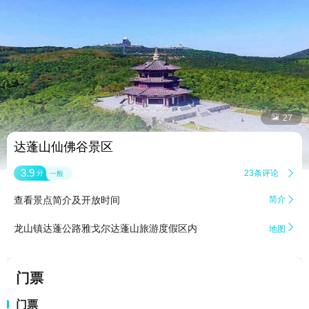


27
达蓬山仙佛谷景区
3.9
23条评论

分
一般
查看景点简介及开放时间
简介


龙山镇达蓬公路雅戈尔达蓬山旅游度假区内
地图
门票
门票