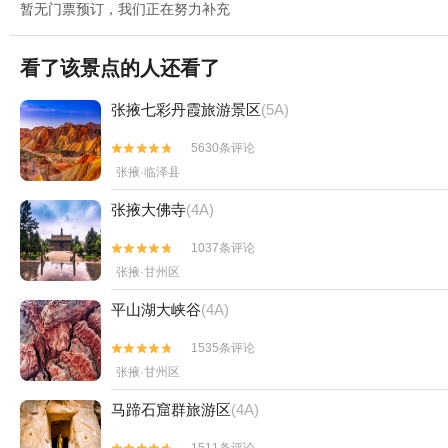
暂无门票预订，我们正在努力补充
看了该景点的人还看了
张掖七彩丹霞旅游景区
(5A)
5630条评论


张掖·临泽县
张掖大佛寺
(4A)
1037条评论


张掖·甘州区
平山湖大峡谷
(4A)
1535条评论


张掖·甘州区
马蹄石窟群旅游区
(4A)