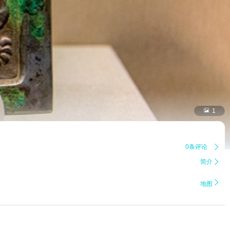

1
0条评论

简介


地图