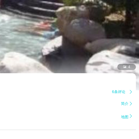

4
6条评论

简介


地图