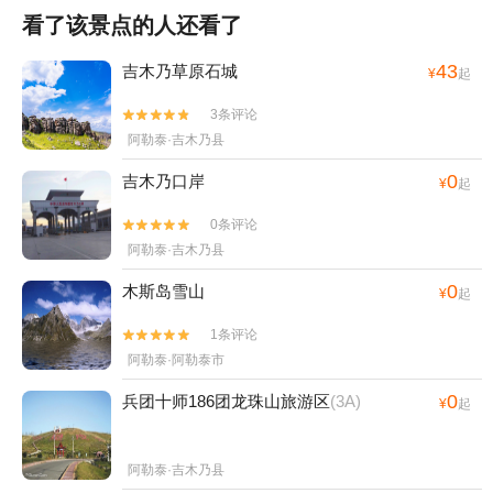
看了该景点的人还看了
43
吉木乃草原石城
¥
起
3条评论


阿勒泰·吉木乃县
0
吉木乃口岸
¥
起
0条评论


阿勒泰·吉木乃县
0
木斯岛雪山
¥
起
1条评论


阿勒泰·阿勒泰市
0
兵团十师186团龙珠山旅游区
(3A)
¥
起
阿勒泰·吉木乃县