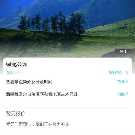


1
绿苑公园
0条评论

暂无点评
查看景点简介及开放时间
简介


新疆维吾尔自治区阿勒泰地区吉木乃县
地图
暂无报价
暂无门票预订，我们正在努力补充