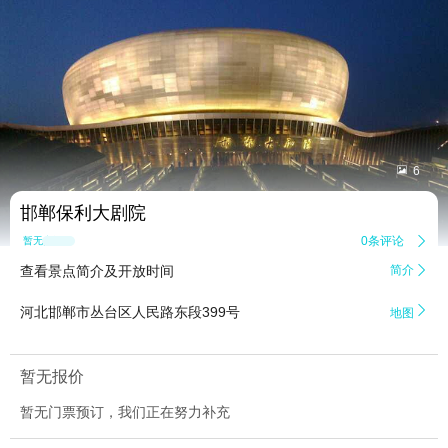


6
邯郸保利大剧院
0条评论

暂无点评
查看景点简介及开放时间
简介


河北邯郸市丛台区人民路东段399号
地图
暂无报价
暂无门票预订，我们正在努力补充