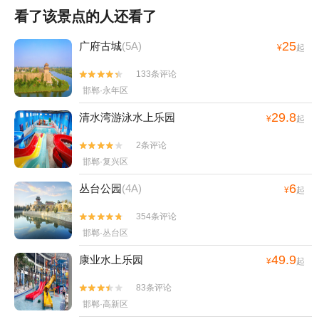
看了该景点的人还看了
25
广府古城
(5A)
¥
起
133条评论


邯郸·永年区
29.8
清水湾游泳水上乐园
¥
起
2条评论


邯郸·复兴区
6
丛台公园
(4A)
¥
起
354条评论


邯郸·丛台区
49.9
康业水上乐园
¥
起
83条评论


邯郸·高新区