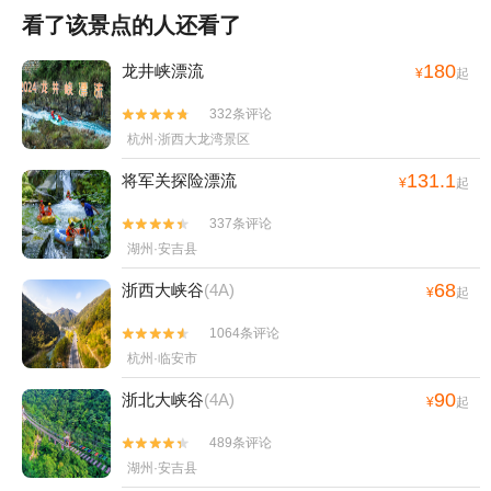
看了该景点的人还看了
180
龙井峡漂流
¥
起
332条评论


杭州·浙西大龙湾景区
131.1
将军关探险漂流
¥
起
337条评论


湖州·安吉县
68
浙西大峡谷
(4A)
¥
起
1064条评论


杭州·临安市
90
浙北大峡谷
(4A)
¥
起
489条评论


湖州·安吉县