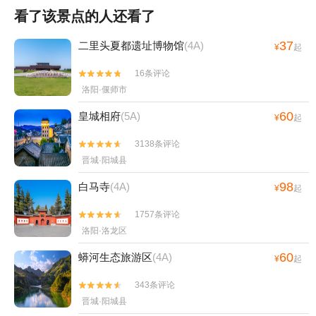
看了该景点的人还看了
37
二里头夏都遗址博物馆
(4A)
¥
起
16条评论


洛阳·偃师市
60
皇城相府
(5A)
¥
起
3138条评论


晋城·阳城县
98
白马寺
(4A)
¥
起
1757条评论


洛阳·洛龙区
60
蟒河生态旅游区
(4A)
¥
起
343条评论


晋城·阳城县