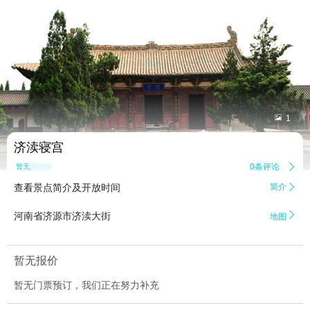


1
济渎寝宫
0条评论

暂无点评
查看景点简介及开放时间
简介


河南省济源市济渎大街
地图
暂无报价
暂无门票预订，我们正在努力补充