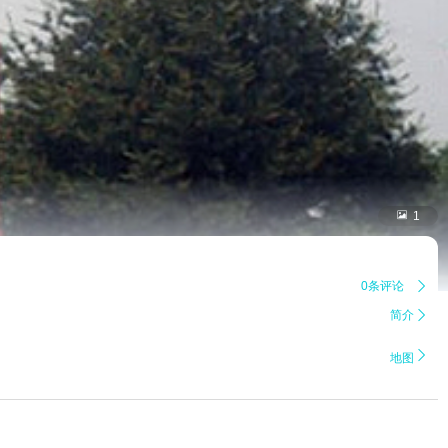

1
0条评论

简介


地图