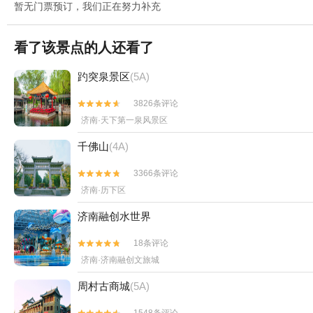
暂无门票预订，我们正在努力补充
看了该景点的人还看了
趵突泉景区
(5A)
3826条评论


济南·天下第一泉风景区
千佛山
(4A)
3366条评论


济南·历下区
济南融创水世界
18条评论


济南·济南融创文旅城
周村古商城
(5A)