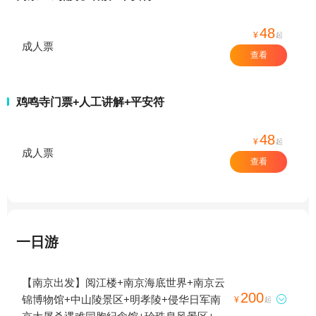
48
¥
起
成人票
查看
鸡鸣寺门票+人工讲解+平安符
48
¥
起
成人票
查看
一日游
【南京出发】阅江楼+南京海底世界+南京云
200
锦博物馆+中山陵景区+明孝陵+侵华日军南

¥
起