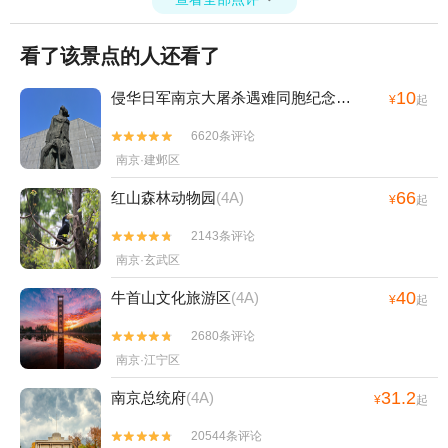
处旧址+南京玫瑰园+金陵小城+南京市博物
馆+丽池宫韩式汗蒸温泉会馆+南京幻境世界
看了该景点的人还看了
+明孝陵博物馆+炮炮兵探险学院(玄武湖
店)+南京国防园+雨花石地质公园+汤山温泉
10
侵华日军南京大屠杀遇难同胞纪念馆
(4A)
¥
起
+金牛湖尾波冲浪基地+南京城墙博物馆+达
摩殿+汤山竹野丛林ATV越野野骑基地+未来
6620条评论


动物城（南京玄武湖店）+侵华日军向新四军
南京·建邺区
投降处旧址+夫子庙雨花石博物馆+高淳陶瓷
66
红山森林动物园
(4A)
¥
起
博物馆+玄武湖游船(阳光码头)+大自然邮局
栖霞山森林营地+天生桥+灵谷寺+雨花剧院
2143条评论


+南京银杏湖+夫子庙喜剧汇+汤山温泉房车
南京·玄武区
露营地1日游
40
牛首山文化旅游区
(4A)
¥
起
2680条评论


南京·江宁区
31.2
南京总统府
(4A)
¥
起
20544条评论

