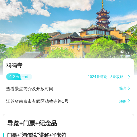


69
鸡鸣寺
4.2
1024条评论
8条攻略

分
一般
查看景点简介及开放时间
简介


江苏省南京市玄武区鸡鸣寺路1号
地图
导览+门票+纪念品
门票+“鸿儒说”讲解+平安符