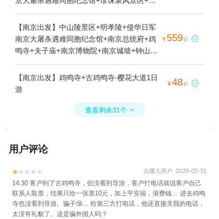
京大屠杀遇难同胞纪念馆+珍珠泉风景区+阳
山碑材+雨花台+栖霞山+梅园新村纪念馆+云
山+秦淮河画舫+南京总统府+鸡鸣寺+南京长
【南京出发】中山陵景区+明孝陵+侵华日军
江大桥+夫子庙+音乐台+高淳老街+莫愁湖景
559
南京大屠杀遇难同胞纪念馆+南京总统府+鸡

¥
起
区+金牛湖风景区+南京博物院+南京中山植
鸣寺+夫子庙+南京博物院+南京城墙+钟山风
物园+南京台城+南京城墙+灵谷景区+玄武湖
景名胜区+玄武湖景区+夫子庙大成殿+夫子
公园-情侣园+南京石头城+雨花石博物馆+钟
庙商业街+牛首山文化旅游区+大报恩寺遗址
【南京出发】鸡鸣寺+古鸡鸣寺-樱花大道1日
48
山风景名胜区+南京大学(鼓楼校区)+玄武湖

¥
起
景区+夫子庙秦淮风光带+夫子庙非遗馆·南京
游
景区+美龄宫+雨花阁+夫子庙大成殿+汤山欢
市非遗体验中心+夫子庙雨花石博物馆1日游
乐水世界+南京植物博览园+南京科技馆+汤
查看剩余31个

山圣泉温泉+汤山紫清湖旅游区+平山森林公
园+红山森林动物园+南京冠军溜冰场+南京
汤山海润温泉度假山庄+浦口珍珠泉野生动物
用户评论
生态园+雨花台烈士陵园+汤山古溶洞+牛首
山文化旅游区+南京玄武湖游船+汤山翠谷现
去哪儿用户 2026-05-31


代农业示范园+南京光阳大舞台+高淳国际慢
14:30 客户到了古鸡鸣寺，但没看到导游，客户打电话就说客户自己
城+南京汤山勐拉温泉+高淳非遗展示馆+新
联系人取票，结果只给一张票10元，加上平安福，浪费钱… 进去鸡鸣
四军驻高淳办事处旧址+高淳国际慢城建峰农
寺也没看到导游。骗子🤥… 给第三方打电话，他还直接关我的电话，
家乐+高淳国际慢城长春农家+高淳国际慢城
太没有礼貌了。这是骗外国人吗？