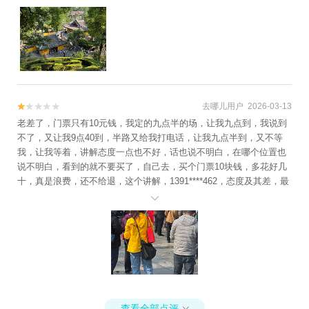
长青农家乐+南京汤山温泉宾馆+南京保利大
剧院+南京大行宫会堂+南京人民大会堂+南
京奥体中心+工人汤山温泉+桃花岛风景区
+南京乐天世界+大报恩寺遗址景区+奔跑拓
展乐园（玄武湖公园站）+奔跑拓展乐园（汤
山地质公园站）+大报恩寺遗址景区+冶山国
家矿山公园+南京明故宫遗址公园+夫子庙游
去哪儿用户 2026-03-13


船(泮池码头)+达摩古洞+玄武湖游船（阳光
老差了，门票只有10元钱，我定的九点半的场，让我九点到，我说到
不了，又让我9点40到，半路又给我打电话，让我九点半到，又不等
码头）+南京火车来斯+南京万达乐园+汤山
我，让我等着，讲解态度一点也不好，话也说不明白，在哪个位置也
方山国家地质公园博物馆+汤山温泉房车营地
说不明白，看到的就不要买了，自己去，买个门票10块钱，多花好几
露天茶园温泉+雨花台游乐园+汤山矿坑公园
十，真是浪费，还不给退，这个讲解，1391****462，态度及其差，最
+南京玄武湖菱洲乐园+溧水周园+金牛湖野
差的一次体验，自己去买个门票就可以了

生动物王国+南京师范大学+夫子庙5D光影星
空艺术馆+夫子庙秦淮风光带+南京眼步行桥
+雨花茶博物馆+雨花茶文化区+南京游子山
休闲旅游区+厚塘汤泉+南京欢乐谷+汤山一
品温泉+南京弘海温泉+南京魔都温泉+汤山
欢乐水世界+南京汤山紫清湖旅游度假区熊猫
馆+汤山涵田·臻温泉+侵华日军向新四军投降
查看全部点评
