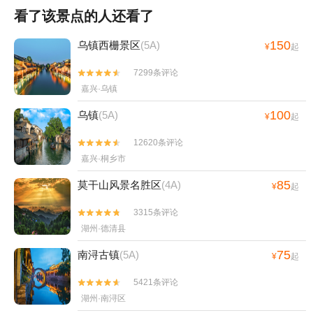
看了该景点的人还看了
150
乌镇西栅景区
(5A)
¥
起
7299条评论


嘉兴·乌镇
100
乌镇
(5A)
¥
起
12620条评论


嘉兴·桐乡市
85
莫干山风景名胜区
(4A)
¥
起
3315条评论


湖州·德清县
75
南浔古镇
(5A)
¥
起
5421条评论


湖州·南浔区