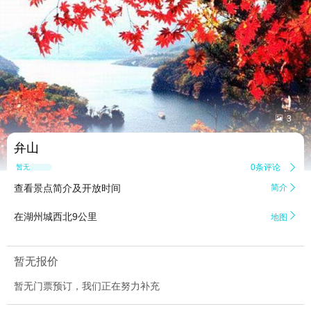


3
弁山
0条评论

暂无点评
查看景点简介及开放时间
简介


在湖州城西北9公里
地图
暂无报价
暂无门票预订，我们正在努力补充