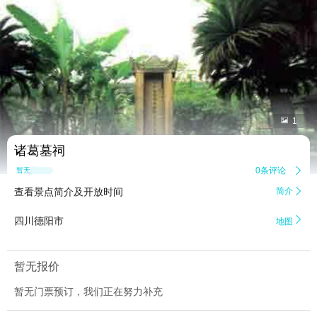


1
诸葛墓祠
0条评论

暂无点评
查看景点简介及开放时间
简介


四川德阳市
地图
暂无报价
暂无门票预订，我们正在努力补充