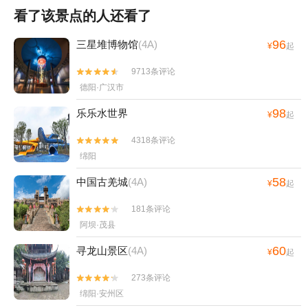
看了该景点的人还看了
96
三星堆博物馆
(4A)
¥
起
9713条评论


德阳·广汉市
98
乐乐水世界
¥
起
4318条评论


绵阳
58
中国古羌城
(4A)
¥
起
181条评论


阿坝·茂县
60
寻龙山景区
(4A)
¥
起
273条评论


绵阳·安州区