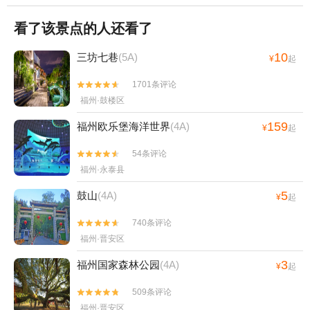
看了该景点的人还看了
10
三坊七巷
(5A)
¥
起
1701条评论


福州·鼓楼区
159
福州欧乐堡海洋世界
(4A)
¥
起
54条评论


福州·永泰县
5
鼓山
(4A)
¥
起
740条评论


福州·晋安区
3
福州国家森林公园
(4A)
¥
起
509条评论


福州·晋安区