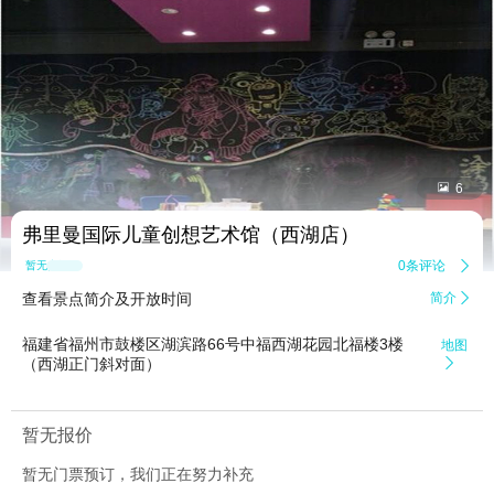


6
弗里曼国际儿童创想艺术馆（西湖店）
0条评论

暂无点评
查看景点简介及开放时间
简介

福建省福州市鼓楼区湖滨路66号中福西湖花园北福楼3楼
地图
（西湖正门斜对面）

暂无报价
暂无门票预订，我们正在努力补充