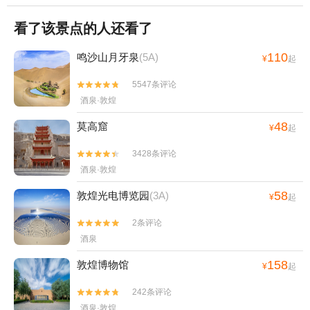
看了该景点的人还看了
110
鸣沙山月牙泉
(5A)
¥
起
5547条评论


酒泉·敦煌
48
莫高窟
¥
起
3428条评论


酒泉·敦煌
58
敦煌光电博览园
(3A)
¥
起
2条评论


酒泉
158
敦煌博物馆
¥
起
242条评论


酒泉·敦煌