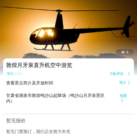


8
敦煌月牙泉直升机空中游览
0条评论

暂无点评
查看景点简介及开放时间
简介

甘肃省酒泉市敦煌鸣沙山起降场（鸣沙山月牙泉景区
地图
内）

暂无报价
暂无门票预订，我们正在努力补充