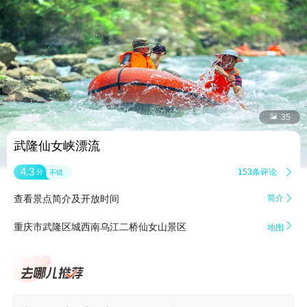


35
武隆仙女峡漂流
4.3
153条评论

分
不错
查看景点简介及开放时间
简介


重庆市武隆区城西南乌江二桥仙女山景区
地图