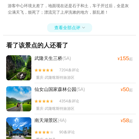
游客中心环境太差了，地面现在还是石子和土，车子开过后，全是灰
尘满天飞，烦死了；漂流完了上岸洗漱的地方，脏乱差！
查看全部点评

看了该景点的人还看了
155
武隆天生三桥
(5A)
¥
起
7204条评论


重庆·武隆喀斯特旅游区
50
仙女山国家森林公园
(5A)
¥
起
4354条评论


重庆·武隆喀斯特旅游区
58
南天湖景区
(4A)
¥
起
90条评论

