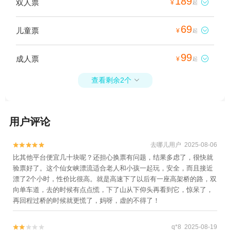
189
双人票

¥
起
69
儿童票

¥
起
99
成人票

¥
起
查看剩余2个

用户评论
去哪儿用户 2025-08-06


比其他平台便宜几十块呢？还担心换票有问题，结果多虑了，很快就
验票好了。这个仙女峡漂流适合老人和小孩一起玩，安全，而且接近
漂了2个小时，性价比很高。就是高速下了以后有一座高架桥的路，双
向单车道，去的时候有点点慌，下了山从下仰头再看到它，惊呆了，
再回程过桥的时候就更慌了，妈呀，虚的不得了！
q*8 2025-08-19

