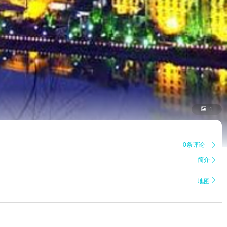

1
0条评论

简介


地图