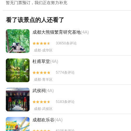
暂无门票预订，我们正在努力补充
看了该景点的人还看了
成都大熊猫繁育研究基地
(4A)
33650条评论


成都·成华区
杜甫草堂
(4A)
5774条评论


成都·青羊区
武侯祠
(4A)
5183条评论


成都·武侯区
成都欢乐谷
(4A)