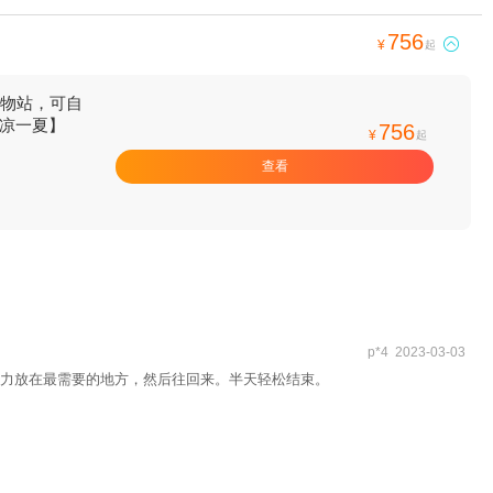
756

¥
起
购物站，可自
清凉一夏】
756
¥
起
查看
p*4 2023-03-03
力放在最需要的地方，然后往回来。半天轻松结束。