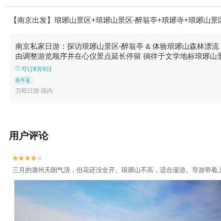
【南京出发】琅琊山景区+琅琊山景区-醉翁亭+琅琊寺+琅琊山景
南京私家日游：探访琅琊山景区-醉翁亭 & 体验琅琊山森林漂流【
由调整游览顺序并在心仪景点延长停留 徜徉于文学地标琅琊山
可订8月9日
条件退
万程日游-国内
用户评论


三月的滁州天朗气清，但花还没全开。琅琊山不高，适合漫游。导游带着