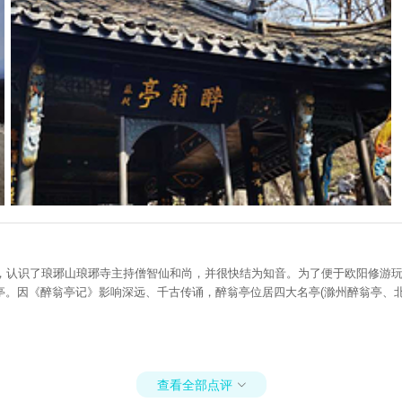
到滁州，认识了琅琊山琅琊寺主持僧智仙和尚，并很快结为知音。为了便于欧阳修
。因《醉翁亭记》影响深远、千古传诵，醉翁亭位居四大名亭(滁州醉翁亭、北
查看全部点评
