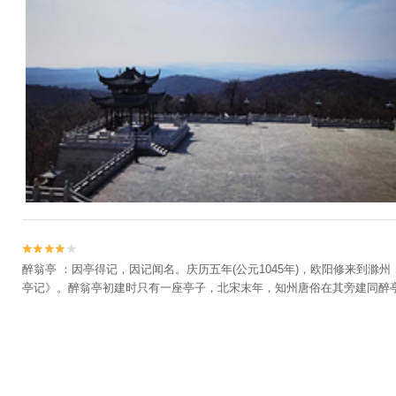


醉翁亭 ：因亭得记，因记闻名。庆历五年(公元1045年)，欧阳修来
亭记》。醉翁亭初建时只有一座亭子，北宋末年，知州唐俗在其旁建同醉亭