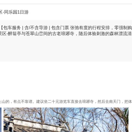
区-同乐园1日游
包车服务 | 含/不含导游 | 包含门票 张弛有度的行程安排，零强制
景区-醉翁亭与苍翠山峦间的古老琅琊寺，随后体验刺激的森林漂流
上山的，有点不靠谱。建议坐二十元游览车直接去琅琊寺，然后去南天门，把体