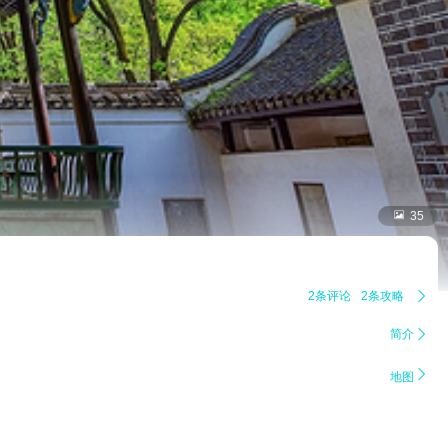

35
2条评论
2条攻略

简介


地图