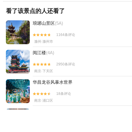
看了该景点的人还看了
琅琊山景区
(5A)
1164条评论


滁州·滁州市
阅江楼
(4A)
2950条评论


南京·下关区
华昌龙谷风暴水世界
18条评论


南京·浦口区
香泉温泉
(4A)
196条评论


马鞍山·马鞍山市