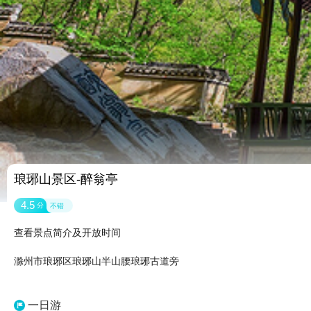
琅琊山景区-醉翁亭
4.5
分
不错
查看景点简介及开放时间
滁州市琅琊区琅琊山半山腰琅琊古道旁
一日游