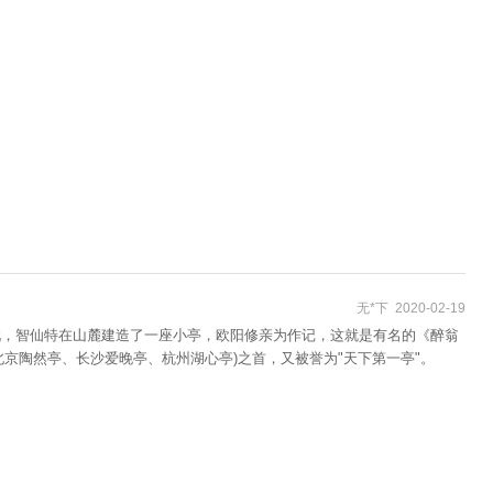
无*下 2020-02-19
游玩，智仙特在山麓建造了一座小亭，欧阳修亲为作记，这就是有名的《醉翁
京陶然亭、长沙爱晚亭、杭州湖心亭)之首，又被誉为"天下第一亭"。