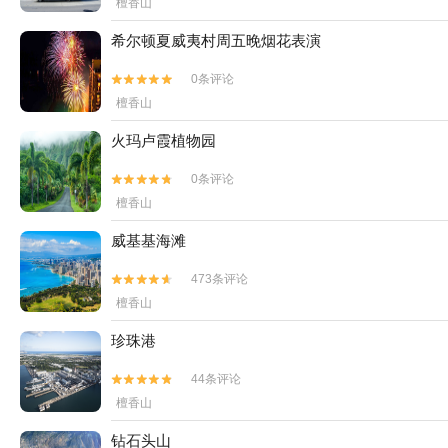
檀香山
希尔顿夏威夷村周五晚烟花表演
0条评论


檀香山
火玛卢霞植物园
0条评论


檀香山
威基基海滩
473条评论


檀香山
珍珠港
44条评论


檀香山
钻石头山