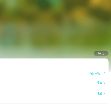

1
2条评论

简介


地图