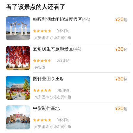
看了该景点的人还看了
20
翰嘎利湖休闲旅游度假区
(4A)
¥
起
0条评论


兴安盟·科尔沁右翼中旗
30
五角枫生态旅游景区
(4A)
¥
起
0条评论


兴安盟
30
图什业图亲王府
¥
起
0条评论


兴安盟·科尔沁右翼中旗
30
中影制作基地
¥
起
0条评论


兴安盟·科尔沁右翼中旗