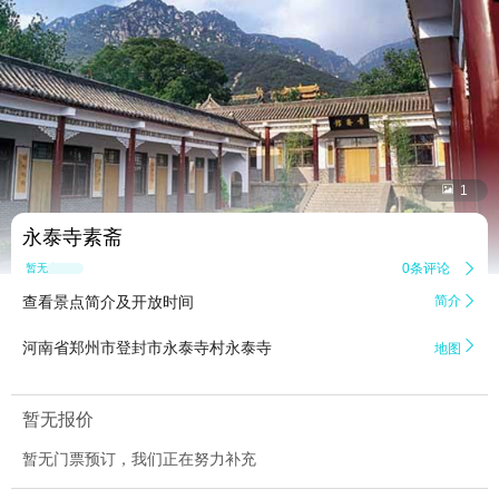


1
永泰寺素斋
0条评论

暂无点评
查看景点简介及开放时间
简介


河南省郑州市登封市永泰寺村永泰寺
地图
暂无报价
暂无门票预订，我们正在努力补充