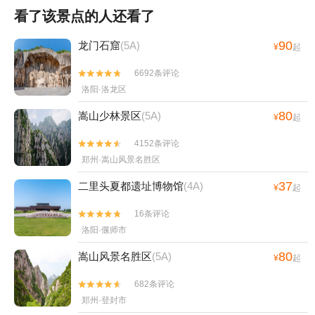
看了该景点的人还看了
90
龙门石窟
(5A)
¥
起
6692条评论


洛阳·洛龙区
80
嵩山少林景区
(5A)
¥
起
4152条评论


郑州·嵩山风景名胜区
37
二里头夏都遗址博物馆
(4A)
¥
起
16条评论


洛阳·偃师市
80
嵩山风景名胜区
(5A)
¥
起
682条评论


郑州·登封市