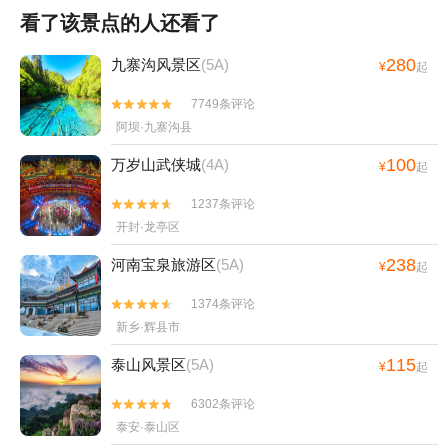
看了该景点的人还看了
280
九寨沟风景区
(5A)
¥
起
7749条评论


阿坝·九寨沟县
100
万岁山武侠城
(4A)
¥
起
1237条评论


开封·龙亭区
238
河南宝泉旅游区
(5A)
¥
起
1374条评论


新乡·辉县市
115
泰山风景区
(5A)
¥
起
6302条评论


泰安·泰山区