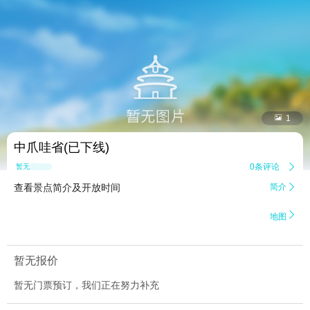


1
中爪哇省(已下线)
0条评论

暂无点评
查看景点简介及开放时间
简介


地图
暂无报价
暂无门票预订，我们正在努力补充