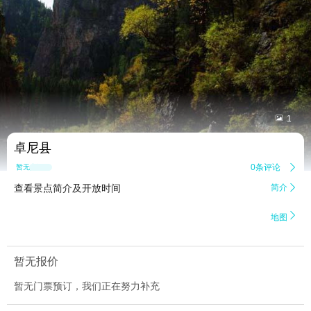


1
卓尼县
0条评论

暂无点评
查看景点简介及开放时间
简介


地图
暂无报价
暂无门票预订，我们正在努力补充