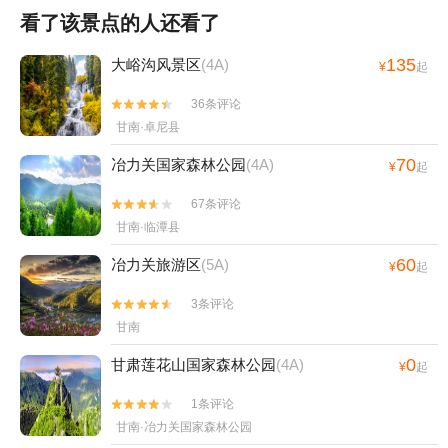
看了该景点的人还看了
135
大峪沟风景区
(4A)
¥
起
36条评论


甘南·卓尼县
70
冶力关国家森林公园
(4A)
¥
起
67条评论


甘南·临潭县
60
冶力关旅游区
(5A)
¥
起
3条评论


甘南
0
甘肃莲花山国家森林公园
(4A)
¥
起
1条评论


甘南·冶力关国家森林公园