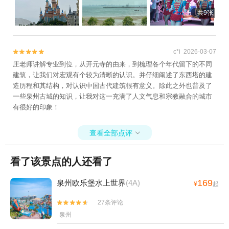
共9张
c*i 2026-03-07


庄老师讲解专业到位，从开元寺的由来，到梳理各个年代留下的不同
建筑，让我们对宏观有个较为清晰的认识。并仔细阐述了东西塔的建
造历程和其结构，对认识中国古代建筑很有意义。除此之外也普及了
一些泉州古城的知识，让我对这一充满了人文气息和宗教融合的城市
有很好的印象！
查看全部点评

看了该景点的人还看了
169
泉州欧乐堡水上世界
(4A)
¥
起
27条评论


泉州