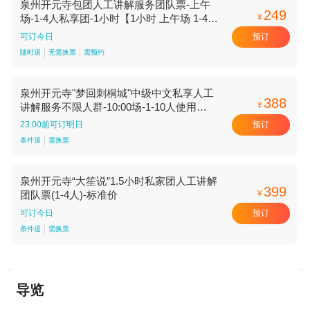
泉州开元寺包团人工讲解服务团队票-上午
249
¥
场-1-4人私享团-1小时【1小时 上午场 1-4人
私享团】
预订
可订今日
随时退
无需换票
需预约
泉州开元寺"梦回刺桐城"中级中文私享人工
388
¥
讲解服务不限人群-10:00场-1-10人使用
【10:00场 1-10人使用】
预订
23:00前可订明日
条件退
需换票
泉州开元寺“大笙说”1.5小时私家团人工讲解
399
¥
团队票(1-4人)-标准价
预订
可订今日
条件退
需换票
导览