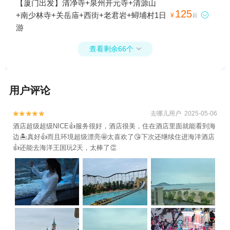
【厦门出发】清净寺+泉州开元寺+清源山
125
+南少林寺+关岳庙+西街+老君岩+蟳埔村1日

¥
起
游
查看剩余66个

用户评论
去哪儿用户 2025-05-06


酒店超级超级NICE👍服务很好，酒店很美，住在酒店里面就能看到海
边🏝️真好👍而且环境超级漂亮🤩太喜欢了😘下次还继续住进海洋酒店
👍还能去海洋王国玩2天，太棒了👏