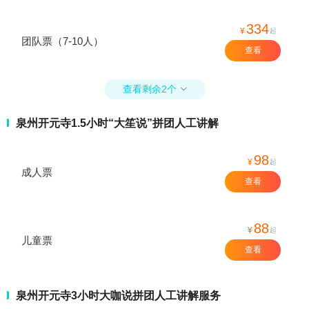
334
¥
起
团队票（7-10人）
查看
查看剩余2个

泉州开元寺1.5小时“大笙说”拼团人工讲解
98
¥
起
成人票
查看
88
¥
起
儿童票
查看
泉州开元寺3小时大咖说拼团人工讲解服务