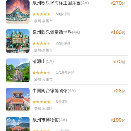
270
泉州欧乐堡海洋王国乐园
(4A)
¥
起
50条评论


泉州·泉州市
160
泉州欧乐堡童话世界
(4A)
¥
起
22条评论


泉州·泉州市
70
清源山
(5A)
¥
起
1716条评论


泉州·泉州市
28
中国闽台缘博物馆
(4A)
¥
起
8条评论


泉州·丰泽区
199
泉州市博物馆
(4A)
¥
起