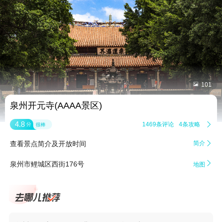


101
泉州开元寺(AAAA景区)
4.8
1469条评论
4条攻略

分
很棒
查看景点简介及开放时间
简介


泉州市鲤城区西街176号
地图