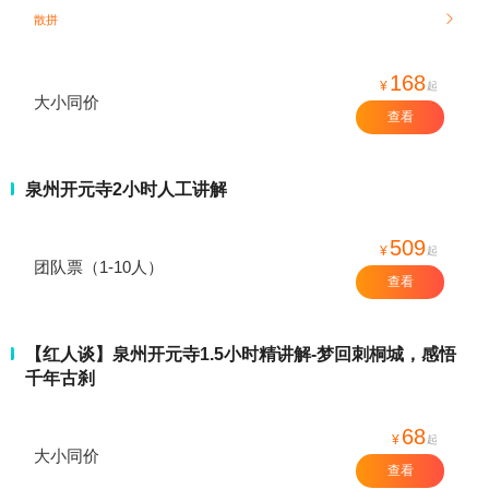
散拼

168
¥
起
大小同价
查看
泉州开元寺2小时人工讲解
509
¥
起
团队票（1-10人）
查看
【红人谈】泉州开元寺1.5小时精讲解-梦回刺桐城，感悟
千年古刹
68
¥
起
大小同价
查看