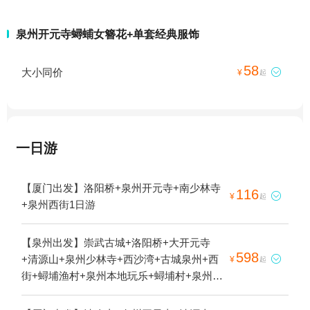
泉州开元寺蟳蜅女簪花+单套经典服饰
58
大小同价

¥
起
一日游
【厦门出发】洛阳桥+泉州开元寺+南少林寺
116

¥
起
+泉州西街1日游
【泉州出发】崇武古城+洛阳桥+大开元寺
598
+清源山+泉州少林寺+西沙湾+古城泉州+西

¥
起
街+蟳埔渔村+泉州本地玩乐+蟳埔村+泉州蟳
埔村簪花体验1日游