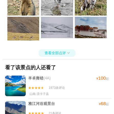
查看全部点评

看了该景点的人还看了
100
羊卓雍错
(4A)
¥
起
1973条评论


山南·浪卡子县
68
雅江河谷观景台
¥
起
21条评论

