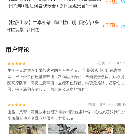
79

¥
起
+日托寺+雅江河谷观景台+鲁日拉观景台1日游
【拉萨出发】羊卓雍错+岗巴拉山顶+日托寺+鲁
379

¥
起
日拉观景台1日游
用户评论
花*阿 2026-07-30


羊湖一日游推荐！虽然这次的车有些老旧。 但是领队小姐姐德吉曲
宗，早上受了伤还坚持带团，路线规划合理，熟知观景点位。贴心提
醒高原防寒、高反注意事项，全程不催行程、纯玩无推销，还帮忙拍
照。待人温和有耐心，一趟舒服又治愈的旅程！
去哪儿用户 2025-09-18


山路十八弯，司机技术也很了得👍 领队也很热情，临结束还跟我们分
享西藏其他著名景点的照片，非常nice