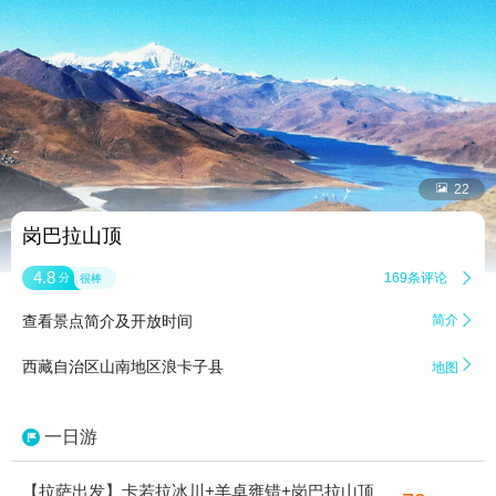


22
岗巴拉山顶
4.8
169条评论

分
很棒
查看景点简介及开放时间
简介


西藏自治区山南地区浪卡子县
地图
一日游
【拉萨出发】卡若拉冰川+羊卓雍错+岗巴拉山顶