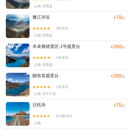
山南·贡嘎县
79
雅江河谷
¥
起
3条评论


山南·贡嘎县
268
羊卓雍错景区-1号观景台
¥
起
1条评论


山南·贡嘎县
268
朗布其观景台
¥
起
1条评论


山南·浪卡子县
75
日托寺
¥
起
203条评论


山南